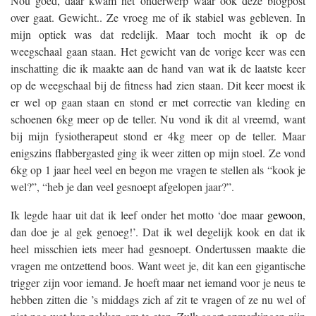
Nou goed, daar kwam het onderwerp waar ook deze blogpost
over gaat. Gewicht.. Ze vroeg me of ik stabiel was gebleven. In
mijn optiek was dat redelijk. Maar toch mocht ik op de
weegschaal gaan staan. Het gewicht van de vorige keer was een
inschatting die ik maakte aan de hand van wat ik de laatste keer
op de weegschaal bij de fitness had zien staan. Dit keer moest ik
er wel op gaan staan en stond er met correctie van kleding en
schoenen 6kg meer op de teller. Nu vond ik dit al vreemd, want
bij mijn fysiotherapeut stond er 4kg meer op de teller. Maar
enigszins flabbergasted ging ik weer zitten op mijn stoel. Ze vond
6kg op 1 jaar heel veel en begon me vragen te stellen als “kook je
wel?”, “heb je dan veel gesnoept afgelopen jaar?”.
Ik legde haar uit dat ik leef onder het motto ‘doe maar
gewoon
,
dan doe je al gek genoeg!’. Dat ik wel degelijk kook en dat ik
heel misschien iets meer had gesnoept. Ondertussen maakte die
vragen me ontzettend boos. Want weet je, dit kan een gigantische
trigger zijn voor iemand. Je hoeft maar net iemand voor je neus te
hebben zitten die ’s middags zich af zit te vragen of ze nu wel of