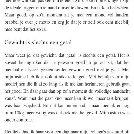
niet nog wat kan pakken om te eten. Zulk soort opmerkingen zijn
de ideale trigger om iemand omver te duwen. En ik kan het weten.
Maar goed, op zo’n moment zit je met een mond vol tanden,
brabbel je over je motto en zeg je dat je er zelf ook echt niet blij
mee bent dat het zo is.
Gewicht is slechts een getal
Maar weet je, dat gewicht, dat getal, is slechts een getal. Het is
zoveel belangrijker dat je gewoon goed in je vel zit, dat het
mentaal en fysiek gezien verder gewoon goed met je gaat. Met
mijn astma heb ik absoluut niks te klagen. Met behulp van mijn
medicijnen die ik al zo lang als ik me kan herinneren gebruik gaat
het goed. En daar gaat dan op zo’n moment de volledige aandacht
vanaf. Want met die paar kilo meer kan ik wel meer last krijgen,
was haar wijsheid. En dat kan inderdaad, maar toen ik er nog
ruim 10kg meer woog was dat ook niet het geval. Mijn astma was
onder controle.
Het liefst had ik haar voor een dag naar mijn collega’s gestuurd bij