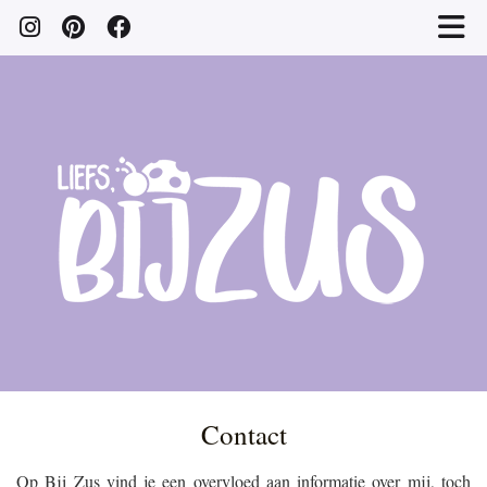
Contact
Op Bij Zus vind je een overvloed aan informatie over mij, toch