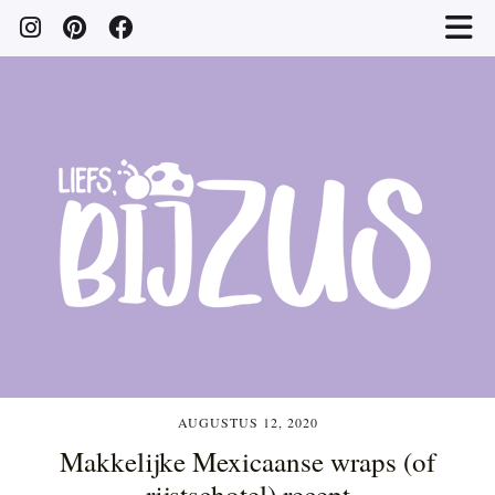
AUGUSTUS 12, 2020
Makkelijke Mexicaanse wraps (of
rijstschotel) recept