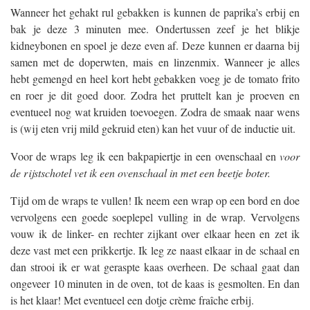
Wanneer het gehakt rul gebakken is kunnen de paprika’s erbij en
bak je deze 3 minuten mee. Ondertussen zeef je het blikje
kidneybonen en spoel je deze even af. Deze kunnen er daarna bij
samen met de doperwten, mais en linzenmix. Wanneer je alles
hebt gemengd en heel kort hebt gebakken voeg je de tomato frito
en roer je dit goed door. Zodra het pruttelt kan je proeven en
eventueel nog wat kruiden toevoegen. Zodra de smaak naar wens
is (wij eten vrij mild gekruid eten) kan het vuur of de inductie uit.
Voor de wraps leg ik een bakpapiertje in een ovenschaal en
voor
de rijstschotel vet ik een ovenschaal in met een beetje boter.
Tijd om de wraps te vullen! Ik neem een wrap op een bord en doe
vervolgens een goede soeplepel vulling in de wrap. Vervolgens
vouw ik de linker- en rechter zijkant over elkaar heen en zet ik
deze vast met een prikkertje. Ik leg ze naast elkaar in de schaal en
dan strooi ik er wat geraspte kaas overheen. De schaal gaat dan
ongeveer 10 minuten in de oven, tot de kaas is gesmolten. En dan
is het klaar! Met eventueel een dotje crème fraîche erbij.