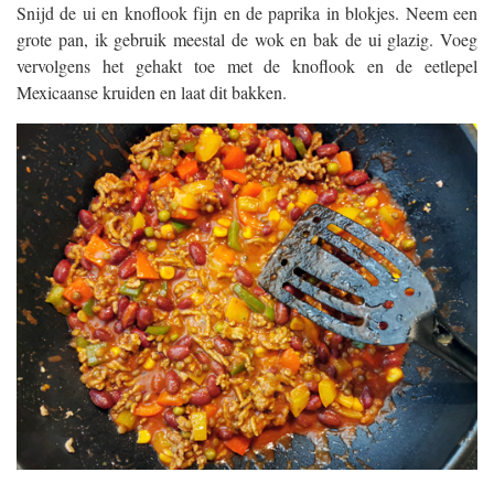
Snijd de ui en knoflook fijn en de paprika in blokjes. Neem een
grote pan, ik gebruik meestal de wok en bak de ui glazig. Voeg
vervolgens het gehakt toe met de knoflook en de eetlepel
Mexicaanse kruiden en laat dit bakken.