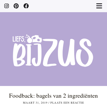
Foodback: bagels van 2 ingrediënten
MAART 31, 2019
/
PLAATS EEN REACTIE