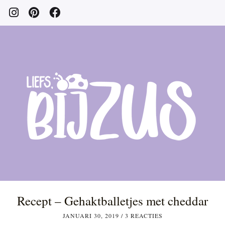
Recept – Gehaktballetjes met cheddar
JANUARI 30, 2019
/
3 REACTIES