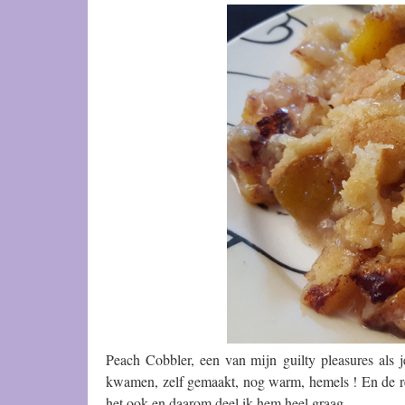
Peach Cobbler, een van mijn guilty pleasures als j
kwamen, zelf gemaakt, nog warm, hemels ! En de restj
het ook en daarom deel ik hem heel graag…