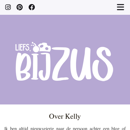
Over Kelly
lk ben altijd nieuwsgierig naar de persoon achter een blog of