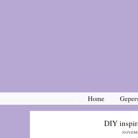
Home
Gepers
DIY inspir
NOVEMB