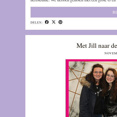
B
DELEN:
Met Jill naar d
NOVEMB