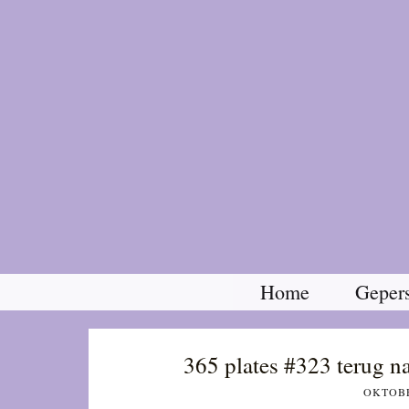
Home
Gepers
365 plates #323 terug 
OKTOBE