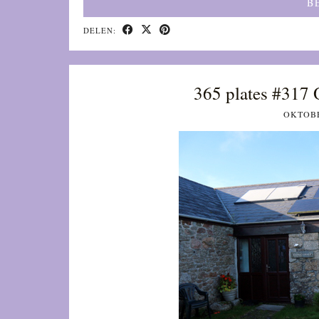
B
DELEN:
365 plates #317 
OKTOBE