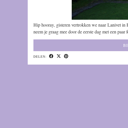
Hip hooray, gisteren vertrokken we naar Lanivet in 
neem je graag mee door de eerste dag met een paar f
B
DELEN: