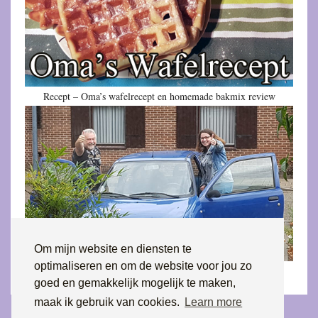
Recept – Oma’s wafelrecept en homemade bakmix review
Om mijn website en diensten te
optimaliseren en om de website voor jou zo
Het onwerkelijke werd onze werkelijkheid
goed en gemakkelijk mogelijk te maken,
maak ik gebruik van cookies.
Learn more