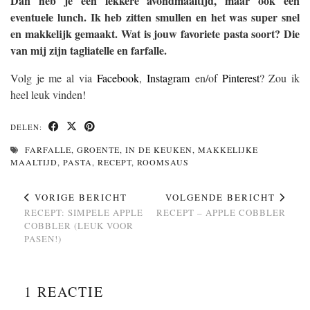
Dan heb je een lekkere avondmaaltijd, maar ook een
eventuele lunch. Ik heb zitten smullen en het was super snel
en makkelijk gemaakt. Wat is jouw favoriete pasta soort? Die
van mij zijn tagliatelle en farfalle.
Volg je me al via
Facebook
,
Instagram
en/of
Pinterest
? Zou ik
heel leuk vinden!
DELEN:
FARFALLE
,
GROENTE
,
IN DE KEUKEN
,
MAKKELIJKE
MAALTIJD
,
PASTA
,
RECEPT
,
ROOMSAUS
VORIGE BERICHT
VOLGENDE BERICHT
RECEPT: SIMPELE APPLE
RECEPT – APPLE COBBLER
COBBLER (LEUK VOOR
PASEN!)
1 REACTIE