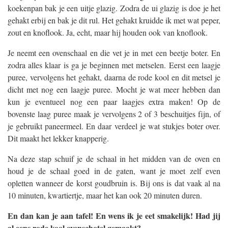
koekenpan bak je een uitje glazig. Zodra de ui glazig is doe je het
gehakt erbij en bak je dit rul. Het gehakt kruidde ik met wat peper,
zout en knoflook. Ja, echt, maar hij houden ook van knoflook.
Je neemt een ovenschaal en die vet je in met een beetje boter. En
zodra alles klaar is ga je beginnen met metselen. Eerst een laagje
puree, vervolgens het gehakt, daarna de rode kool en dit metsel je
dicht met nog een laagje puree. Mocht je wat meer hebben dan
kun je eventueel nog een paar laagjes extra maken! Op de
bovenste laag puree maak je vervolgens 2 of 3 beschuitjes fijn, of
je gebruikt paneermeel. En daar verdeel je wat stukjes boter over.
Dit maakt het lekker knapperig.
Na deze stap schuif je de schaal in het midden van de oven en
houd je de schaal goed in de gaten, want je moet zelf even
opletten wanneer de korst goudbruin is. Bij ons is dat vaak al na
10 minuten, kwartiertje, maar het kan ook 20 minuten duren.
En dan kan je aan tafel! En wens ik je eet smakelijk! Had jij
al eens rode kool ovenschotel gemaakt?